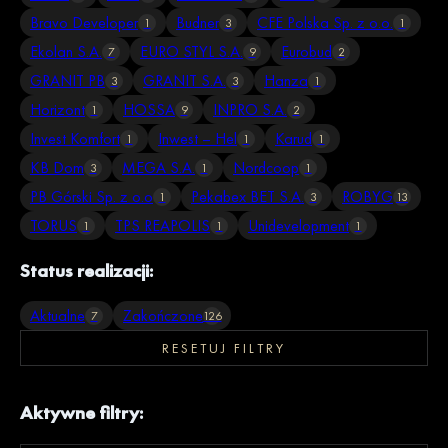
Bravo Developer
Budner
CFE Polska Sp. z o.o.
1
3
1
Ekolan S.A.
EURO STYL S.A.
Eurobud
7
9
2
GRANIT PB
GRANIT S.A.
Hanza
3
3
1
Horizont
HOSSA
INPRO S.A.
1
9
2
Invest Komfort
Inwest – Hel
Karud
1
1
1
KB Dom
MEGA S.A.
Nordcoop
3
1
1
PB Górski Sp. z o.o
Pekabex BET S.A.
ROBYG
1
3
13
TORUS
TPS REAPOLIS
Unidevelopment
1
1
1
Status realizacji:
Aktualne
Zakończone
7
126
RESETUJ FILTRY
Aktywne filtry: