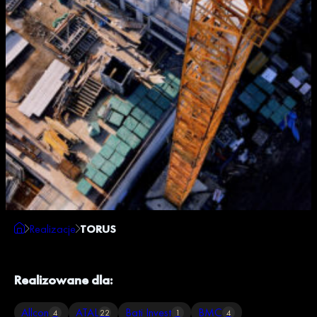
Realizacje
TORUS
Realizowane dla:
Allcon
ATAL
Bati Invest
BMC
4
22
1
4