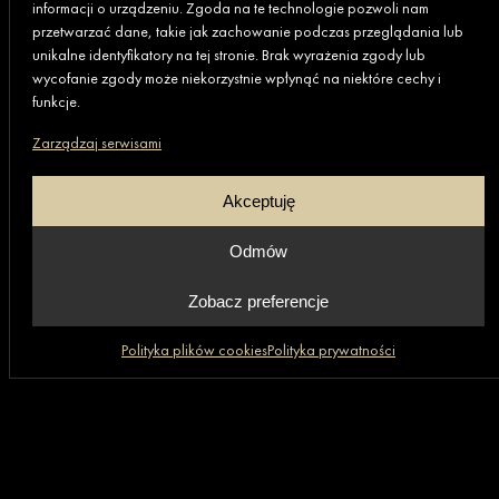
informacji o urządzeniu. Zgoda na te technologie pozwoli nam
Biuro
przetwarzać dane, takie jak zachowanie podczas przeglądania lub
unikalne identyfikatory na tej stronie. Brak wyrażenia zgody lub
80-369 Gdańsk,
wycofanie zgody może niekorzystnie wpłynąć na niektóre cechy i
al. Rzeczypospolitej 4D/177 (II piętro)
funkcje.
Zarządzaj serwisami
+48 669 472 648
Akceptuję
Grupa GRANIT
Odmów
Zobacz preferencje
Skróty
Informacje
Polityka plików cookies
Polityka prywatności
Aktualności
Polityka prywatności
Firma
Polityka plików cookies
Oferta
Informacje o realizacji
Praca
(6)
strategii podatkowej
Realizacje
Ogólne warunki zakupu
Strona główna
Kontakt