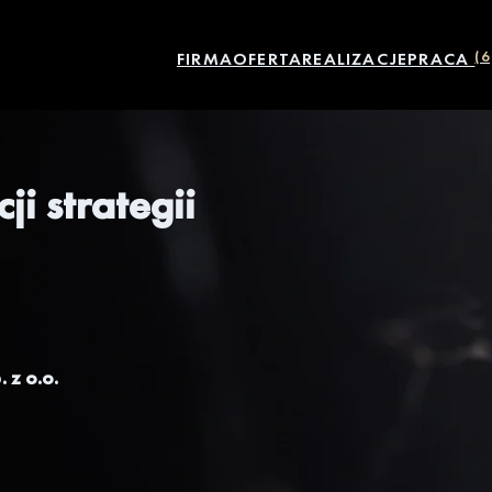
FIRMA
OFERTA
REALIZACJE
PRACA
(6
ji strategii
 z o.o.