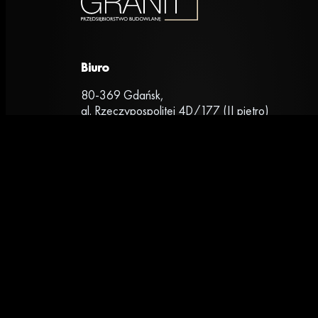
Biuro
80-369 Gdańsk,
al. Rzeczypospolitej 4D/177 (II piętro)
+48 669 472 648
Grupa GRANIT
Copyright © Przedsiębiorstwo Budowlane GRANIT Sp. z o.o