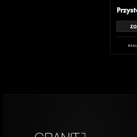
Przyst
ZO
REA