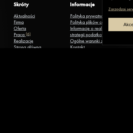
Skróty
Informacje
Zarządzaj ser
Aktualności
Polityka prywatności
Firma
Polityka plików cookies
Akce
Oferta
Informacje o realizacji
Praca
(6)
strategii podatkowej
Realizacje
Ogólne warunki zakupu
Strona główna
Kontakt
. Wszystkie prawa zastrzeżone.