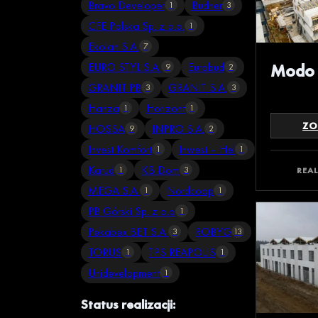
Bravo Developer
Budner
1
3
CFE Polska Sp. z o.o.
1
Ekolan S.A.
7
EURO STYL S.A.
Eurobud
Modo
9
2
GRANIT PB
GRANIT S.A.
3
3
Hanza
Horizont
1
1
ZO
HOSSA
INPRO S.A.
9
2
Invest Komfort
Inwest – Hel
1
1
Karud
KB Dom
1
3
REA
MEGA S.A.
Nordcoop
1
1
PB Górski Sp. z o.o
1
Pekabex BET S.A.
ROBYG
3
13
TORUS
TPS REAPOLIS
1
1
Unidevelopment
1
Status realizacji: