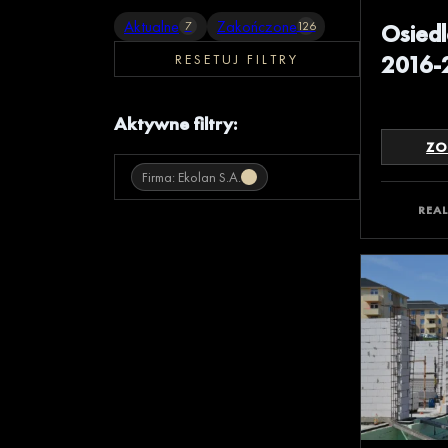
Aktualne
Zakończone
Osied
7
126
2016-
RESETUJ FILTRY
Aktywne filtry:
ZO
Firma: Ekolan S.A.
REA