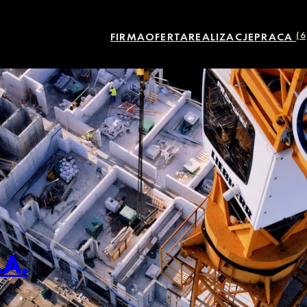
FIRMA
OFERTA
REALIZACJE
PRACA
(6
.A.