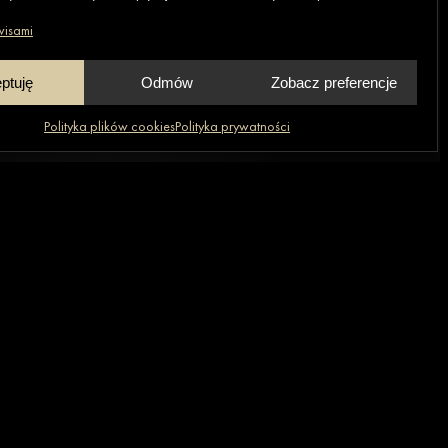
wisami
ptuję
Odmów
Zobacz preferencje
Polityka plików cookies
Polityka prywatności
Facebook
Instagram
YouTube
LinkedIn