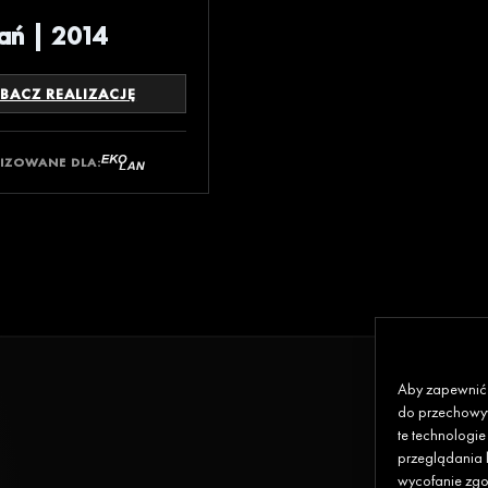
ań | 2014
BACZ REALIZACJĘ
LIZOWANE DLA:
Aby zapewnić j
do przechowyw
te technologi
przeglądania l
wycofanie zgod