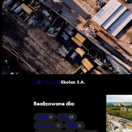
Realizacje
Ekolan S.A.
Realizowane dla:
Allcon
ATAL
4
22
Bati Invest
BMC
1
4