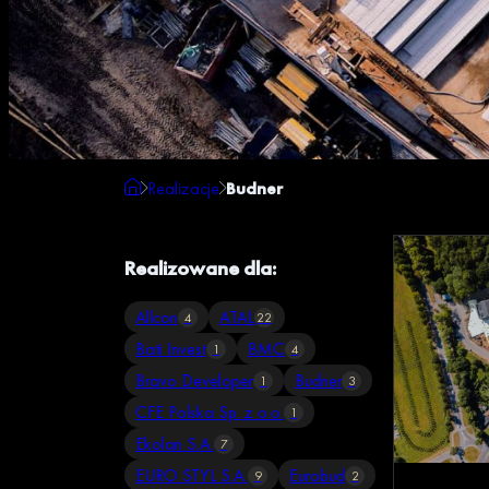
Realizacje
Budner
Realizowane dla:
Allcon
ATAL
4
22
Bati Invest
BMC
1
4
Bravo Developer
Budner
1
3
CFE Polska Sp. z o.o.
1
Ekolan S.A.
7
EURO STYL S.A.
Eurobud
9
2