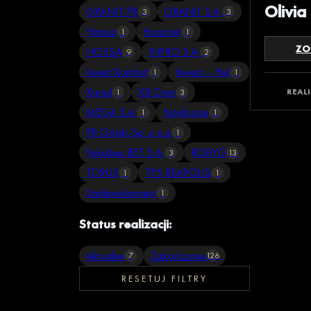
Olivia
GRANIT PB
GRANIT S.A.
3
3
Hanza
Horizont
1
1
ZO
HOSSA
INPRO S.A.
9
2
Invest Komfort
Inwest – Hel
1
1
Karud
KB Dom
REAL
1
3
MEGA S.A.
Nordcoop
1
1
PB Górski Sp. z o.o
1
Pekabex BET S.A.
ROBYG
3
13
TORUS
TPS REAPOLIS
1
1
Unidevelopment
1
Status realizacji:
Aktualne
Zakończone
7
126
RESETUJ FILTRY