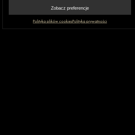
Zobacz preferencje
Polityka plików cookies
Polityka prywatności
Biuro
80-369 Gdańsk,
al. Rzeczypospolitej 4D/177 (II piętro)
+48 669 472 648
Grupa GRANIT