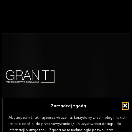
Biuro
Zarządzaj zgodą
80-369 Gdańsk,
Aby zapewnić jak najlepsze wrażenia, korzystamy z technologii, takich
al. Rzeczypospolitej 4D/177 (II piętro)
jak pliki cookie, do przechowywania i/lub uzyskiwania dostępu do
informacji o urządzeniu. Zgoda na te technologie pozwoli nam