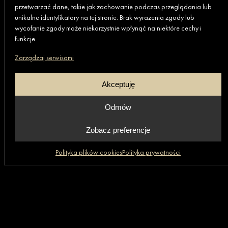
+48 669 472 648
przetwarzać dane, takie jak zachowanie podczas przeglądania lub
unikalne identyfikatory na tej stronie. Brak wyrażenia zgody lub
wycofanie zgody może niekorzystnie wpłynąć na niektóre cechy i
funkcje.
Grupa GRANIT
Zarządzaj serwisami
Akceptuję
Skróty
Informacje
Aktualności
Polityka prywatności
Odmów
Firma
Polityka plików cookies
Oferta
Informacje o realizacji
Zobacz preferencje
Praca
(6)
strategii podatkowej
Realizacje
Ogólne warunki zakupu
Polityka plików cookies
Polityka prywatności
Strona główna
Kontakt