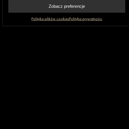
Zobacz preferencje
Polityka plików cookies
Polityka prywatności
Biuro
80-369 Gdańsk,
al. Rzeczypospolitej 4D/177 (II piętro)
+48 669 472 648