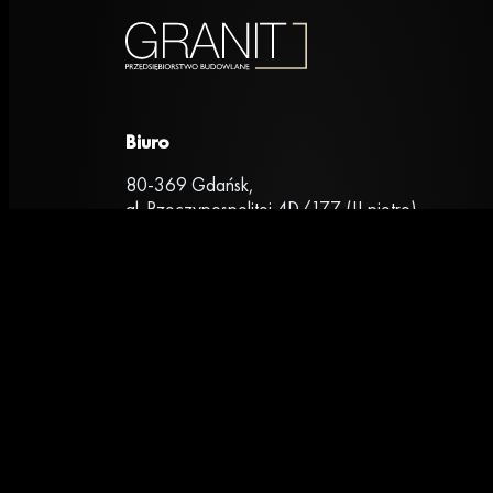
Biuro
80-369 Gdańsk,
al. Rzeczypospolitej 4D/177 (II piętro)
+48 669 472 648
Grupa GRANIT