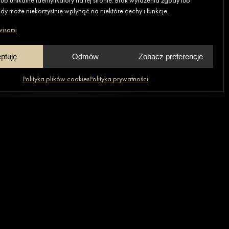
ub unikalne identyfikatory na tej stronie. Brak wyrażenia zgody lub
y może niekorzystnie wpłynąć na niektóre cechy i funkcje.
wisami
ptuję
Odmów
Zobacz preferencje
Polityka plików cookies
Polityka prywatności