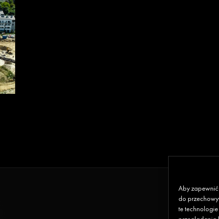
Aby zapewnić j
do przechowyw
te technologi