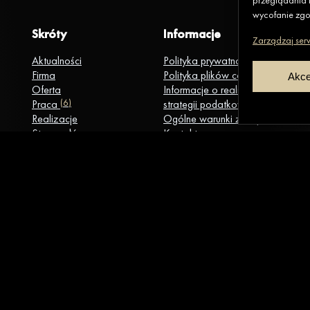
przeglądania l
wycofanie zgod
Skróty
Informacje
Zarządzaj ser
Aktualności
Polityka prywatności
Firma
Polityka plików cookies
Akce
Oferta
Informacje o realizacji
Praca
(6)
strategii podatkowej
Realizacje
Ogólne warunki zakupu
Strona główna
Kontakt