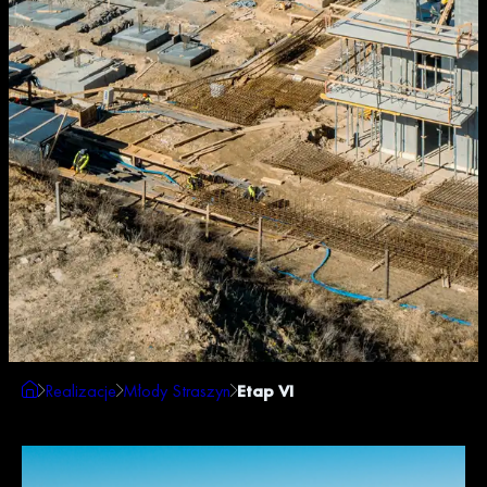
Realizacje
Młody Straszyn
Etap VI