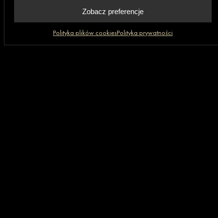
Grupa GRANIT
Zobacz preferencje
Polityka plików cookies
Polityka prywatności
Skróty
Informacje
Aktualności
Polityka prywatności
Firma
Polityka plików cookies
Oferta
Informacje o realizacji
Praca
(6)
strategii podatkowej
Realizacje
Ogólne warunki zakupu
Strona główna
Kontakt
Facebook
Instagram
YouTube
LinkedIn