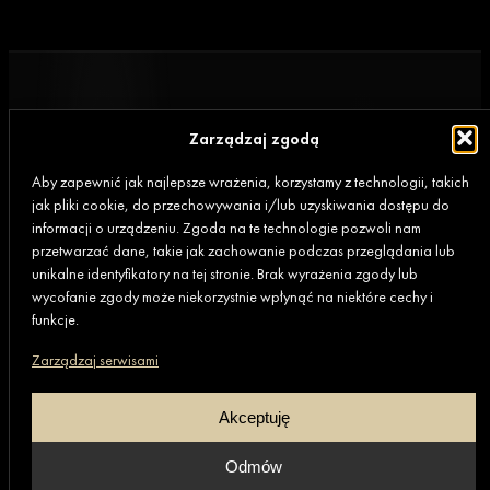
Zarządzaj zgodą
Aby zapewnić jak najlepsze wrażenia, korzystamy z technologii, takich
jak pliki cookie, do przechowywania i/lub uzyskiwania dostępu do
informacji o urządzeniu. Zgoda na te technologie pozwoli nam
przetwarzać dane, takie jak zachowanie podczas przeglądania lub
unikalne identyfikatory na tej stronie. Brak wyrażenia zgody lub
wycofanie zgody może niekorzystnie wpłynąć na niektóre cechy i
Biuro
funkcje.
80-369 Gdańsk,
Zarządzaj serwisami
al. Rzeczypospolitej 4D/177 (II piętro)
Akceptuję
+48 669 472 648
Odmów