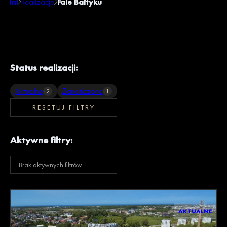
Realizacje
Fale Bałtyku
Status realizacji:
Aktualne
Zakończone
2
1
RESETUJ FILTRY
Aktywne filtry:
Brak aktywnych filtrów.
AKTUALNE