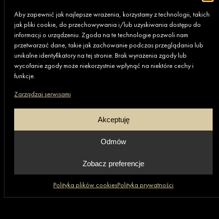
Aby zapewnić jak najlepsze wrażenia, korzystamy z technologii, takich
jak pliki cookie, do przechowywania i/lub uzyskiwania dostępu do
informacji o urządzeniu. Zgoda na te technologie pozwoli nam
przetwarzać dane, takie jak zachowanie podczas przeglądania lub
unikalne identyfikatory na tej stronie. Brak wyrażenia zgody lub
wycofanie zgody może niekorzystnie wpłynąć na niektóre cechy i
funkcje.
Zarządzaj serwisami
Biuro
Akceptuję
80-369 Gdańsk,
al. Rzeczypospolitej 4D/177 (II piętro)
Odmów
+48 669 472 648
Zobacz preferencje
Polityka plików cookies
Polityka prywatności
Grupa GRANIT