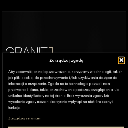
Zarządzaj zgodą
Aby zapewnić jak najlepsze wrażenia, korzystamy z technologii, takich
jak pliki cookie, do przechowywania i/lub uzyskiwania dostępu do
Biuro
informacji o urządzeniu. Zgoda na te technologie pozwoli nam
80-369 Gdańsk,
przetwarzać dane, takie jak zachowanie podczas przeglądania lub
al. Rzeczypospolitej 4D/177 (II piętro)
unikalne identyfikatory na tej stronie. Brak wyrażenia zgody lub
wycofanie zgody może niekorzystnie wpłynąć na niektóre cechy i
funkcje.
+48 669 472 648
Zarządzaj serwisami