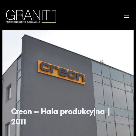
Creon – Hala produkcyjna |
2011