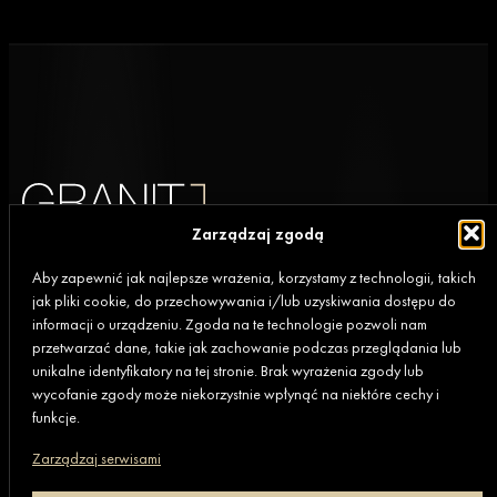
Zarządzaj zgodą
Aby zapewnić jak najlepsze wrażenia, korzystamy z technologii, takich
jak pliki cookie, do przechowywania i/lub uzyskiwania dostępu do
Biuro
informacji o urządzeniu. Zgoda na te technologie pozwoli nam
80-369 Gdańsk,
przetwarzać dane, takie jak zachowanie podczas przeglądania lub
al. Rzeczypospolitej 4D/177 (II piętro)
unikalne identyfikatory na tej stronie. Brak wyrażenia zgody lub
wycofanie zgody może niekorzystnie wpłynąć na niektóre cechy i
funkcje.
+48 669 472 648
Zarządzaj serwisami