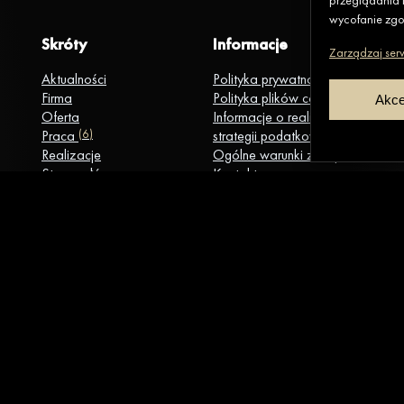
przeglądania l
wycofanie zgod
Skróty
Informacje
Zarządzaj ser
Aktualności
Polityka prywatności
Firma
Polityka plików cookies
Akce
Oferta
Informacje o realizacji
Praca
(6)
strategii podatkowej
Realizacje
Ogólne warunki zakupu
Strona główna
Kontakt