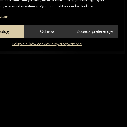
ub unikalne identyfikatory na tej stronie. Brak wyrażenia zgody lub
y może niekorzystnie wpłynąć na niektóre cechy i funkcje.
wisami
ptuję
Odmów
Zobacz preferencje
Polityka plików cookies
Polityka prywatności