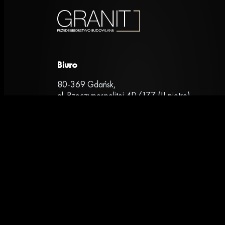
Biuro
80-369 Gdańsk,
al. Rzeczypospolitej 4D/177 (II piętro)
+48 669 472 648
Grupa GRANIT