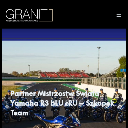
Partner Mistrzostw Świata
Yamaha R3 bLU cRU – Szkopek
Team