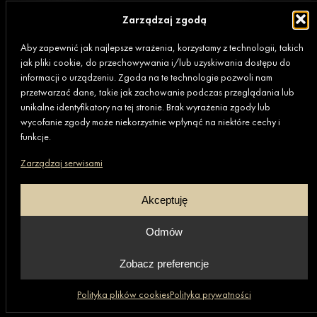
Biuro
Zarządzaj zgodą
80-369 Gdańsk,
Aby zapewnić jak najlepsze wrażenia, korzystamy z technologii, takich
al. Rzeczypospolitej 4D/177 (II piętro)
jak pliki cookie, do przechowywania i/lub uzyskiwania dostępu do
informacji o urządzeniu. Zgoda na te technologie pozwoli nam
przetwarzać dane, takie jak zachowanie podczas przeglądania lub
+48 669 472 648
unikalne identyfikatory na tej stronie. Brak wyrażenia zgody lub
wycofanie zgody może niekorzystnie wpłynąć na niektóre cechy i
funkcje.
Grupa GRANIT
Zarządzaj serwisami
Akceptuję
Skróty
Informacje
Aktualności
Polityka prywatności
Odmów
Firma
Polityka plików cookies
Oferta
Informacje o realizacji
Zobacz preferencje
Praca
(6)
strategii podatkowej
Realizacje
Ogólne warunki zakupu
Polityka plików cookies
Polityka prywatności
Strona główna
Kontakt